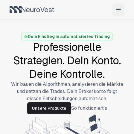
Dein Einstieg in automatisiertes Trading
Professionelle
Strategien. Dein Konto.
Deine Kontrolle.
Wir bauen die Algorithmen, analysieren die Märkte
und setzen die Trades. Dein Brokerkonto folgt
diesen Entscheidungen automatisch.
So funktioniert's
Unsere Produkte