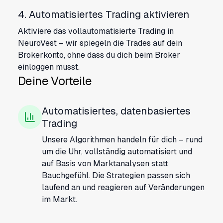
4
.
Automatisiertes Trading aktivieren
Aktiviere das vollautomatisierte Trading in
NeuroVest – wir spiegeln die Trades auf dein
Brokerkonto, ohne dass du dich beim Broker
einloggen musst.
Deine Vorteile
Automatisiertes, datenbasiertes
Trading
Unsere Algorithmen handeln für dich – rund
um die Uhr, vollständig automatisiert und
auf Basis von Marktanalysen statt
Bauchgefühl. Die Strategien passen sich
laufend an und reagieren auf Veränderungen
im Markt.