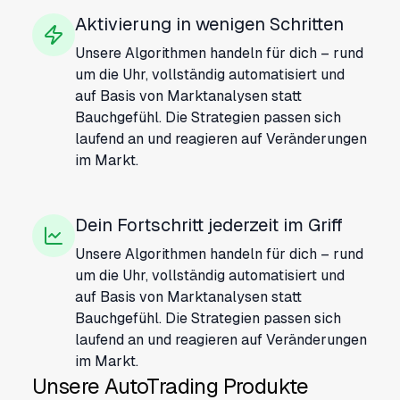
Aktivierung in wenigen Schritten
Unsere Algorithmen handeln für dich – rund
um die Uhr, vollständig automatisiert und
auf Basis von Marktanalysen statt
Bauchgefühl. Die Strategien passen sich
laufend an und reagieren auf Veränderungen
im Markt.
Dein Fortschritt jederzeit im Griff
Unsere Algorithmen handeln für dich – rund
um die Uhr, vollständig automatisiert und
auf Basis von Marktanalysen statt
Bauchgefühl. Die Strategien passen sich
laufend an und reagieren auf Veränderungen
im Markt.
Unsere AutoTrading Produkte